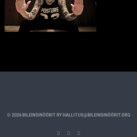
© 2026 BILEINSINÖÖRIT RY HALLITUS@BILEINSINÖÖRIT.ORG