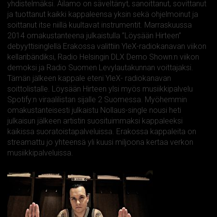
yhdistelmäksi. Ailamo on säveltänyt, sanoittanut, sovittanut
ja tuottanut kaikki kappaleensa yksin sekä ohjelmoinut ja
soittanut itse niillä kuultavat instrumentit. Marraskuussa
2014 omakustanteena julkaistulla ”Löysään Hirteen”
debyyttisinglellä Erakossa valittiin YleX-radiokanavan viikon
kellaribändiksi, Radio Helsingin DLX Demo Shown:n viikon
demoksi ja Radio Suomen Levylautakunnan voittajaksi.
Tämän jälkeen kappale eteni YleX- radiokanavan
soittolistalle. Löysään Hirteen ylsi myös musiikkipalvelu
Spotify:n viraalilistan sijalle 2 Suomessa. Myöhemmin
omakustanteisesti julkaistu Nollaus-single nousi heti
julkaisun jälkeen artistin suosituimmaksi kappaleeksi
kaikissa suoratoistapalveluissa. Erakossa kappaleita on
streamattu jo yhteensä yli kuusi miljoona kertaa verkon
musiikkipalveluissa.