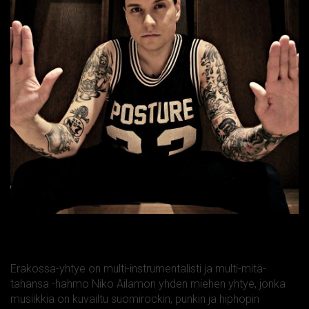
Erakossa
Erakossa-yhtye on multi-instrumentalisti ja multi-mitä-
tahansa -hahmo Niko Ailamon yhden miehen yhtye, jonka
musiikkia on kuvailtu suomirockin, punkin ja hiphopin